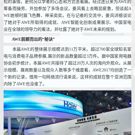
松的事情，更何况以学者的心态和方式去看展。经过连日来为AWE的
筹备而操劳，外加参加了多场会议，姜风看上去略显疲惫，但谈起A
WE她顿时眉飞色舞、神采奕奕。在与记者的交流中，姜风详细谈论
了她对于AWE所取得的成就、AWE智能化创新成果展示、中国家电
业在全球的领导力的看法，并吐露了她对于AWE未来的规划。
AWE脱颖而出的“秘诀”
本届AWE的整体展示规模达到11万平米，超过700家全球知名家
电与消费电子品牌参展,展示的新品数量超过3万件。据中国家用电器
协会初步统计，本届AWE共接待了超过20万人次的海内外观众。从展
示规模、展商数量以及观众人数等多个维度看，AWE2017均创造了一
个新的记录，借用一句网络流行语来说，这样的成就在整个亚洲范围
内除了AWE也没谁了。