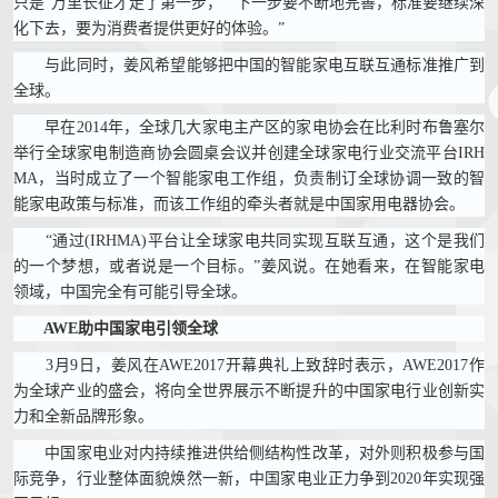
只是“万里长征才走了第一步，”“下一步要不断地完善，标准要继续深
化下去，要为消费者提供更好的体验。”
与此同时，姜风希望能够把中国的智能家电互联互通标准推广到
全球。
早在2014年，全球几大家电主产区的家电协会在比利时布鲁塞尔
举行全球家电制造商协会圆桌会议并创建全球家电行业交流平台IRH
MA，当时成立了一个智能家电工作组，负责制订全球协调一致的智
能家电政策与标准，而该工作组的牵头者就是中国家用电器协会。
“通过(IRHMA)平台让全球家电共同实现互联互通，这个是我们
的一个梦想，或者说是一个目标。”姜风说。在她看来，在智能家电
领域，中国完全有可能引导全球。
AWE助中国家电引领全球
3月9日，姜风在AWE2017开幕典礼上致辞时表示，AWE2017作
为全球产业的盛会，将向全世界展示不断提升的中国家电行业创新实
力和全新品牌形象。
中国家电业对内持续推进供给侧结构性改革，对外则积极参与国
际竞争，行业整体面貌焕然一新，中国家电业正力争到2020年实现强