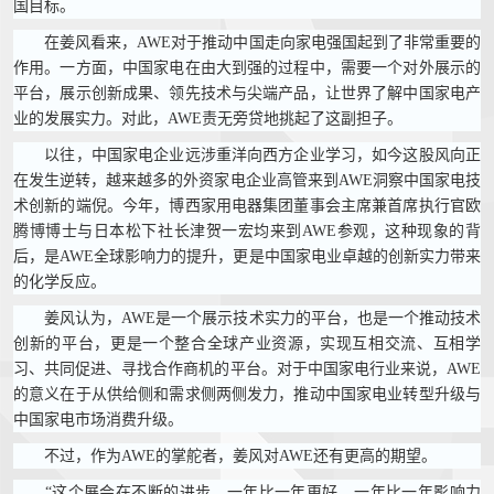
国目标。
在姜风看来，AWE对于推动中国走向家电强国起到了非常重要的
作用。一方面，中国家电在由大到强的过程中，需要一个对外展示的
平台，展示创新成果、领先技术与尖端产品，让世界了解中国家电产
业的发展实力。对此，AWE责无旁贷地挑起了这副担子。
以往，中国家电企业远涉重洋向西方企业学习，如今这股风向正
在发生逆转，越来越多的外资家电企业高管来到AWE洞察中国家电技
术创新的端倪。今年，博西家用电器集团董事会主席兼首席执行官欧
腾博博士与日本松下社长津贺一宏均来到AWE参观，这种现象的背
后，是AWE全球影响力的提升，更是中国家电业卓越的创新实力带来
的化学反应。
姜风认为，AWE是一个展示技术实力的平台，也是一个推动技术
创新的平台，更是一个整合全球产业资源，实现互相交流、互相学
习、共同促进、寻找合作商机的平台。对于中国家电行业来说，AWE
的意义在于从供给侧和需求侧两侧发力，推动中国家电业转型升级与
中国家电市场消费升级。
不过，作为AWE的掌舵者，姜风对AWE还有更高的期望。
“这个展会在不断的进步，一年比一年更好，一年比一年影响力