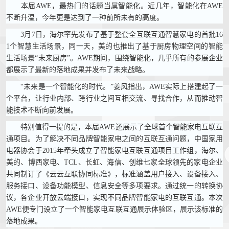
本届AWE，最热门的话题当属智能化。近几年，智能化在AWE
不断升温，今年更是达到了一种前所未有的高度。
3月7日，海尔率先发布了基于整套全互联互通智慧家电的首批16
1个智慧生活场景，同一天，美的也推出了基于厨房物理空间的智能
生活场景“未来厨房”。AWE期间，围绕智能化，几乎所有的参展企业
都展示了最新的落地成果并发布了未来战略。
“未来是一个智能化的时代。”姜风指出，AWE实际上搭建起了一
个平台，让行业内部、跨行业之间互相交流、寻找合作，从而推动智
能技术不断向前发展。
特别值得一提的是，本届AWE还展示了全球首个智能家电互联互
通项目。为了解决不同品牌智能家电之间的互联互通问题，中国家用
电器协会于2015年牵头成立了智能家电互联互通项目工作组，海尔、
美的、博西家电、TCL、长虹、海信、创维七家全球领先的家电企业
共同制订了《云云互联协同标准》，标准涵盖用户接入、设备接入、
服务接口、设备功能模型、信息安全等多项要求。通过统一的转换协
议，各企业开放云端接口，实现不同品牌智能家电的互联互通。本次
AWE便专门设立了一个智能家电互联互通展示体验区，展示该标准的
落地成果。