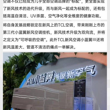
空调不仅已经成为几乎全部空调品牌的
“
标配
”
，更全面实现
了新风技术的迭代升级，而与新风一起
成为标配的
，还有包
括高温自清洁、
UV
杀菌、空气净化等全维度的健康功能。
将自身发展战略锁定在新风上的
TCL
空调，带来刚刚上市的
第三代
小蓝翼新风
空调挂机，新风技术升级为双向流，并将
之定义为
“
可呼吸的空调
”
。此外
TCL
新风空调小
蓝翼
Ⅲ
还
将
新风温差大、管道不清洁的痛点一举解决。