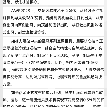
基础，舒适才是核心。
AWE2023
上，
空调风感技术
全面强化，从导风板打孔
延伸到导风板
360°
旋转、延伸到内机面板上打孔出风；从单
侧出风向两侧出风、向顶部和底部出风；从打散出风到
沐浴
式出风
、到垂直恒温等等。
如格力展位中央的至尊系列空调柜机，重要核心技术正
是零温差冷暖分送技术，结合空气物性与自然对流规律，实
现了制冷全上送风、制热全下低位送风，制冷、制热房间垂
直温差小于
0.3
℃
的舒适效果。此外，格力还带来
“
羽感空
调
”
，通过双驱冷暖分送科技和分布式送风技术，为将空调气
流实现分离，达到淋浴式制冷、地暖式制热的全屋风场解决
方案。
如卡
萨帝正式
发布的星云系列，其主打卖点就是复合软
风。据悉，这一射流送风技术将实现在距离空调
0.5
米处的多
股
风充分
混合，将
16
℃
的风混合为
23
℃
的柔和风，一举解决