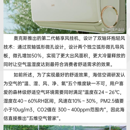
奥克斯推出的第二代
畅享风挂
机，设计了双轴环抱轻风
技术：通过双轴弧形微孔设计，设计两个独立弧形微孔导风
板，微孔增加
50
％，实现了更大出风面积，更大冷量释放的
同时让空气温湿度达到最符合消费者舒适需求的效果。
如前所述，为了实现最好的舒适效果，海信空调研发认
为空气的
“
温、湿、风、净、氧
”
五个维度缺一不可，用户喜
爱的
森林级
舒适空气环境需要同时满足
“
温度在
24
～
26
℃
，
湿度在
40
～
60%RH
区间，风速在
10%
～
30%
，
PM2.5
值要
小于
10ug/m3
，
CO2
值在
300
～
400ppm
范围内
”
，因此海
信直接推出
“
五维空气管家
”
。