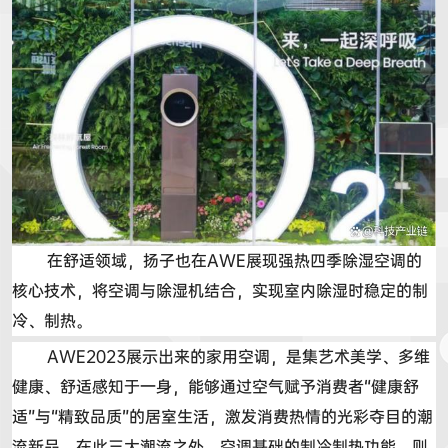
在舒适领域，扬子也在
AWE
展现强热四季除湿空调的
核心技术，将空调与除湿机结合，实现室内除湿时稳定的制
冷、制热。
AWE2023
展示出来的家用空调，是集艺术美学、多维
健康、舒适感知于一身，能够通过空气赋予消费者
“
健康舒
适
”
与
“
精致品质
”
的居室生活，激发消费热情的光彩夺目的潮
流新品。在此三大潮流之外，空调基础的制冷制热功能，则