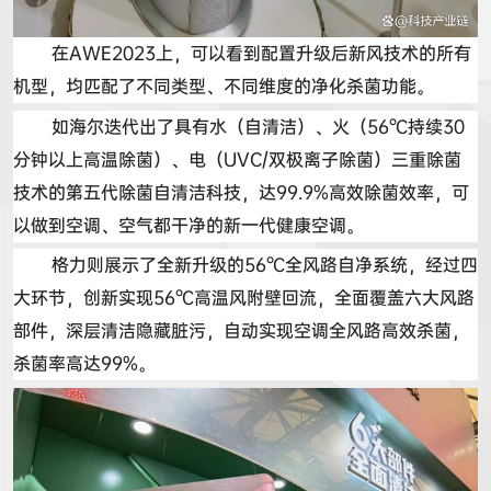
在
AWE2023
上，可以看到配置升级后新风技术的所有
机型，均匹配了不同类型、不同维度的净化杀菌功能。
如海尔迭代出了具有水（自清洁）、火（
56
℃
持续
30
分钟以上高温除菌）、电（
UVC/
双
极
离子除菌）三重除菌
技术的第五代除菌自清洁科技，达
99.9%
高效除菌效率，可
以做到空调、空气都干净的新一代健康空调。
格力则展示了全新升级的
56
℃
全风路
自净系统，经过四
大环节，创新实现
56
℃
高温风附壁回流，全面覆盖六大风路
部件，深层清洁隐藏脏污，自动实现空调
全风路
高效杀菌，
杀菌率高达
99%
。