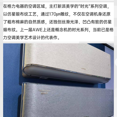
在格力电器的空调区域，主打新派美学的
“
时光
”
系列空调，
以
仿星锻
布纹工艺，通过
170
㎛
雕纹，不仅在空调机身还原
了粗布棉麻的自然质感，还
独创丝滑光泽
、凹凸有致的
仿星
缎
布纹。上一届
AWE
上还是概念机的时光系列，当前已是格
力空调美学艺术设计的代表作。