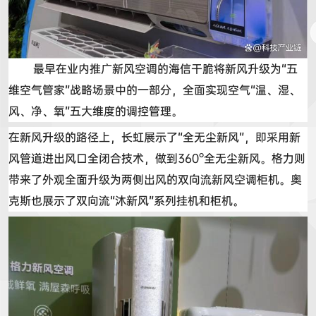
最早在业内推广新风空调的海信干脆将新风升级为
“
五
维空气管家
”
战略场景中的一部分，全面实现空气
“
温、湿、
风、净、氧
”
五大维度的调控管理。
在新风升级的路径上，长虹展示了
“
全无尘新风
”
，即采用新
风管道进出风口全闭合技术，做到
360°
全无尘新风。格力则
带来了外观全面升级为两侧出风的双向流新风空调柜机。奥
克斯也展示了双向流
“
沐新风
”
系列挂机和
柜机
。