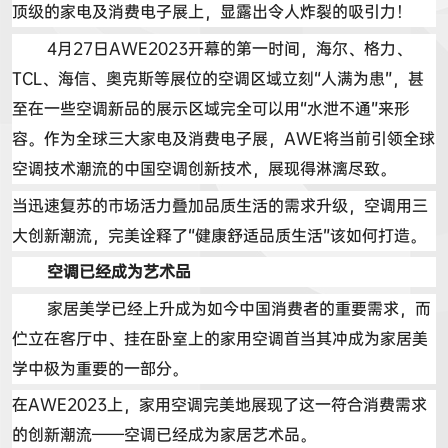
顶级的家电及消费电子展上，显露出令人炸裂的吸引力！
4
月
27
日
AWE2023
开幕的第一时间，海尔、格力、
TCL
、海信、奥克斯等展位的空调区域立刻
“
人满为患
”
，甚
至在一些空调新品的展示区域完全可以用
“
水泄不通
”
来形
容。作为全球三大家电及消费电子展，
AWE
将当前引领全球
空调技术潮流的中国空调创新技术，展现得淋漓尽致。
当迅速复苏的市场活力叠加品质生活的需求升级，空调用三
大创新潮流，完美诠释了
“
健康舒适品质生活
”
该如何打造。
空调已经成为艺术品
家居美学已经上升成为如今中国消费者的重要需求，而
伫立在客厅中、挂在卧室上的家用空调首当其冲成为家居美
学中极为重要的一部分。
在
AWE2023
上，家用空调完美地展现了这一符合消费需求
的创新潮流
——
空调已经成为家居艺术品。