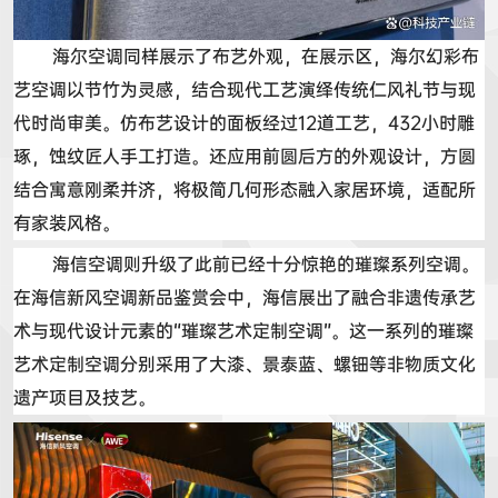
海尔空调同样展示了布艺外观，在展示区，海尔幻彩布
艺空调以节竹为灵感，结合现代工艺演绎传统仁风礼节与现
代时尚审美。
仿布艺
设计的面板经过
12
道工艺，
432
小时雕
琢，蚀纹匠人手工打造。还应用前圆后方的外观设计，方圆
结合寓意刚柔并济，将
极
简几何形态融入家居环境，适配所
有家装风格。
海信空调则升级了此前已经十分惊艳的璀璨系列空调。
在海信新风空调新品鉴赏会中，海信展出了融合非遗传
承艺
术
与现代设计元素的
“
璀璨艺术定制空调
”
。这一系列的璀璨
艺术定制空调分别采用了大漆、景泰蓝、螺钿等非物质文化
遗产项目及技艺。