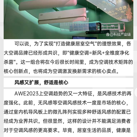
可以说，为了实现
“
打造健康居室空气
”
的理想效果，各
大空调品牌已经形成共识，即
“
健康空调
=
新风
+
全维度净化
杀菌
”
。这一组合将在今后很长时间里，成为空调技术矩阵的
核心创新点，也将成为空调激发换新需求的核心卖点。
风感又
扩展，舒适是核心
AWE2023
上空调趋势的又一大特征，
是风感技术
的再
度强化。此前，无风感等
空调风感技术
一度是市场的核心，
通过室内机导风板上的微孔阵列实现多种
舒适风感的
配置已
经成为业界共识。但很显然，这样的设计并不能满足消费者
对于
空调风感的
更高要求。
毕竟，居室生活的品质，健康是