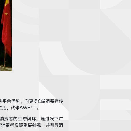
身平台优势，向
更多
C端消费者
传
生活，就来A
WE
！”
。
消费者的生态闭环
。
通过线下广
流
消费者
实际到展
参观
，
并
引导消