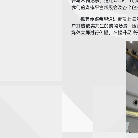
步与
不同愿景
。
通过A
WE
，
认
我们的媒体平台帮
展会及各个企
视窗传媒
希望通过
覆盖上海
户
打造数实共生
的购物场景
。
围
媒体
大屏
进行传播，
在
提升品牌