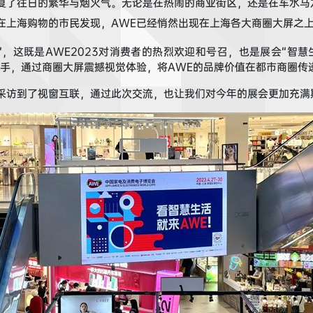
复了往日的繁华与烟火气。
无论是在
热闹的
商业街区，还是在车水马
在上海
购物的
市民
发现，A
WE
已经悄然出现在上海各大商圈
大屏之
”
，这既是A
WE2023
对
消费者
的热烈欢迎和号召，也是展会“智慧
手
，通过商圈大屏
震撼视觉体验
，将A
WE
的品牌价值在都市商圈传
采访到了视窗互联，
通过此次交流，
也让我们对
今年的展会
更加充满