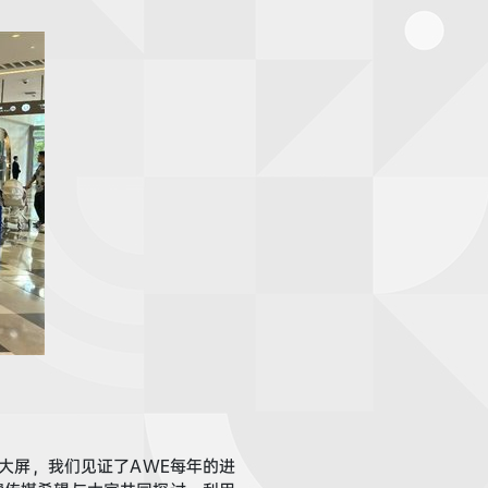
大屏
，我们
见证
了A
WE
每年的进