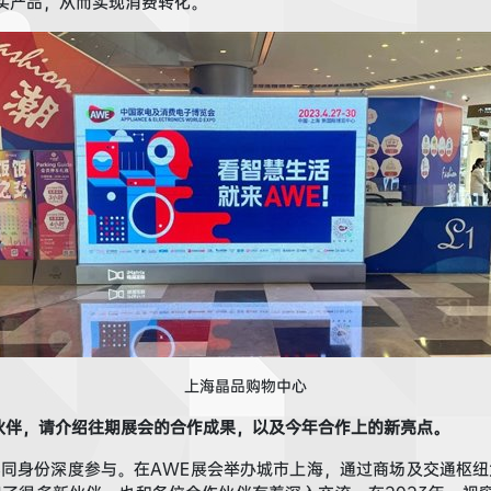
买产品，从而实现消费转化。
上海晶品购物中心
伙伴，
请
介绍
往期展会
的合作成果
，以及
今年
合作上的新亮点。
不同身份深度
参与
。在A
WE
展会举办城市上海，通过商场及交通枢纽