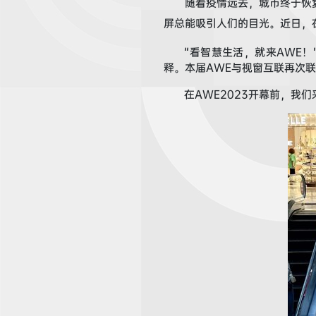
随着疫情
远去
，
城市终于恢
屏总能吸引人们的目光。
近日
，
“看智慧生活，就来A
WE
！
释。
本届
A
WE
与视窗互联再次
联
在A
WE2023
开幕前，我们