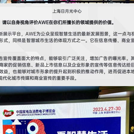
上海日月光中心
，请以自身视角评价A
WE
在你们所擅长的领域提供的价值。
新展示平台，AWE
为公众呈现
智慧生活
的最新发展图景
，这一点与
形式，
同样是智慧城市生活的
体现方式之一。
它在信息传播、商业
告宣传覆盖面大的特点，能够吸引广泛关注，增加广告的曝光率。
商家的促
销信息、新品上市信息以及企业形象的宣传等信息传达给目
效益，也能够对城市形象的提升起到积极的推动作用，进而促进本地
现代化城市传媒和商业宣传的重要手段。