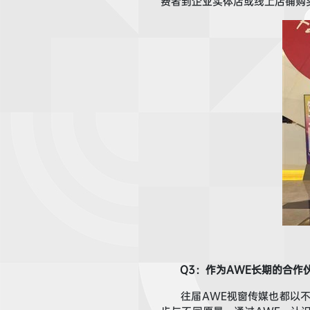
费者到
企业实体店或线上店铺购
Q
3
：
作为A
WE
长期的合作
往届AWE
视窗传媒
也都
以