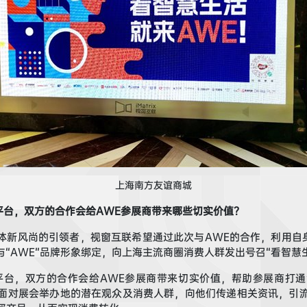
上海南方友谊商城
平台，双方的合作会给AWE参展商带来
哪些
切实价值
？
体
新
风尚
的引领者
，
视窗互联
希望通过此次与A
WE
的合作，利用自
与“A
WE
”品牌
形象
绑定，
向上海主流商
圈
消费
人群发出号召
“看智慧
平台，双方的合作会给A
WE
参展商带来切实价值
，
帮助参展商
打通
面对
展会举办地的潜在观众及消费人群
，向他们传递
相关资讯
，
引