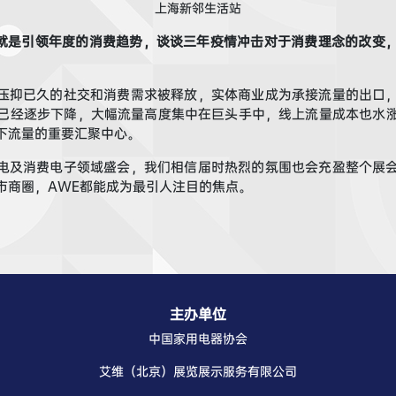
上海
新邻生活站
就是引领年度的消费趋势，谈谈三年疫情冲击对于消费理念的改变
压抑已久的社交和消费需求被释放，实体商业成为承接流量的出口，商
已经逐步下降，大幅流量高度集中在巨头手中，线上流量成本
也水
下流量的重要汇聚中心
。
电及消费电子
领域
盛会，我们相信
届时热烈的
氛围
也会
充盈
整个
展
市商圈，A
WE
都能成为最引人注目的焦点。
主办单位
中国家用电器协会
艾维（北京）展览展示服务有限公司