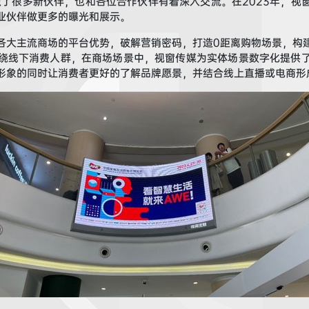
识了很多新伙伴，也和各位
合作
伙伴有着深入交流
。
在
2023
年
，视
业伙伴
做更多的曝光和展示
。
各大主流商场的
平台优势，
破解营销密码，打造0距离购物场景，
构
绕线下消费人群，在商场场景中
，视窗传媒
为实体场景数字化提供
形象
的同时
让消费者更好的
了解品牌愿景，
并
结合线上直播或电
商形