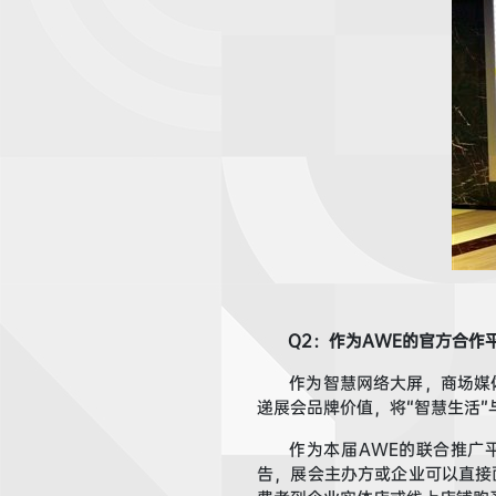
Q
2
：
作为AWE的官方合作
作为
智慧网络大屏，商场媒
递展会品牌价值
，
将“智慧生活”
作为
本届
A
WE
的
联合推广
告，
展会主办方或
企业可以直接