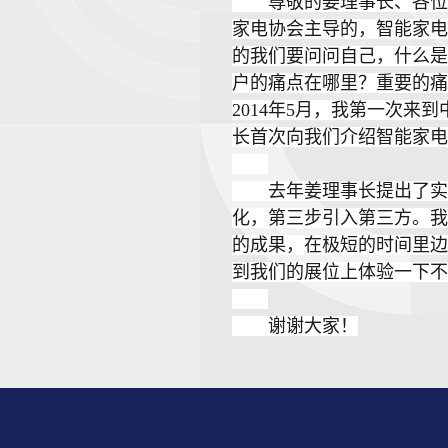
尊敬的姜理事长、各位领
家电协会主导的，智能家电
的我们要问问自己，什么是
户的痛点在哪里？重要的
2014年5月，我第一次
长首次向我们介绍智能家电
去年姜理事长提出了实现
化，第三步引入第三方。我
的成果，在极短的时间里边
到我们的展位上体验一下不
谢谢大家！