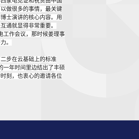
西家电见证和祝贺由中国
可以做很多的事情，最关键
博博士演讲的核心内容。用
联互通就显得非常重要。
家电工作会议，那时候姜理事
努力。
二步在云基础上的标准
的一年时间里边结出了丰硕
的时刻，也衷心的邀请各位