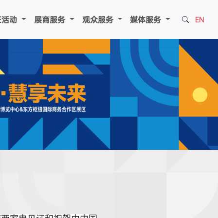
E活动
展商服务
观众服务
媒体服务
EN