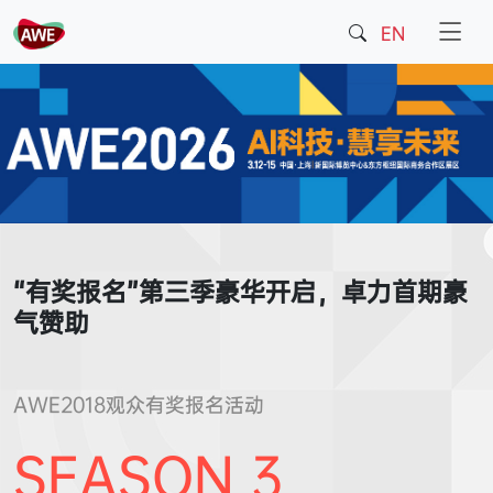
EN
“有奖报名”第三季豪华开启，卓力首期豪
气赞助
AWE2018观众有奖报名活动
SEASON 3