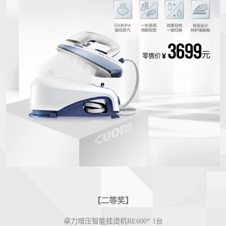
【二等奖】
卓力增压智能挂烫机RE600* 1台