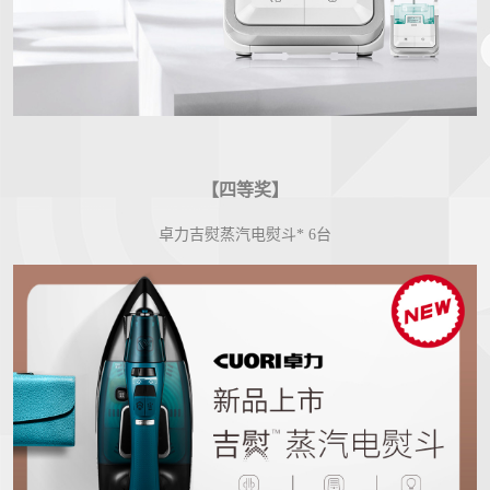
【四等奖】
卓力吉熨蒸汽电熨斗* 6台